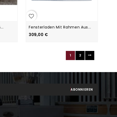
favorite_border
..
Fensterladen Mit Rahmen Aus...
309,00 €
1
2