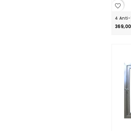
favorite_border
4 Anti
369,00