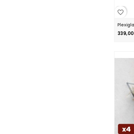
favorite_border
Plexigl
339,00