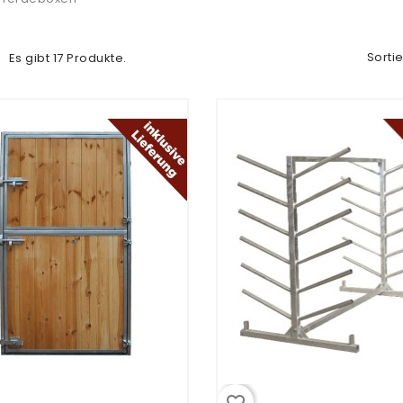
Sorti
Es gibt 17 Produkte.
favorite_border