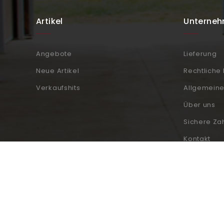
Artikel
Unterne
Angebote
Lieferung
Neue Artikel
Rechtliche
Verkaufshits
Allgemein
Über uns
Sichere Za
Kontakt
Sitemap
Shops