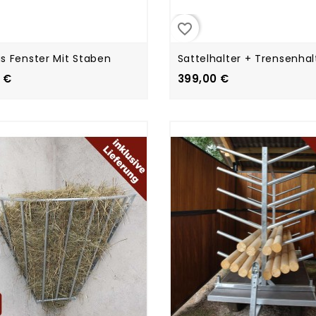
favorite_border
as Fenster Mit Staben
Sattelhalter + Trensenhal
 €
399,00 €