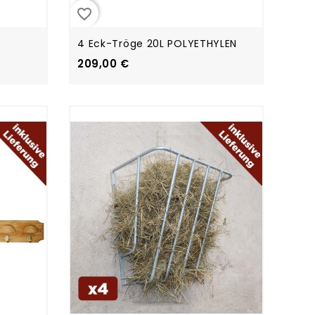
favorite_border
4 Eck-Tröge 20L POLYETHYLEN
209,00 €