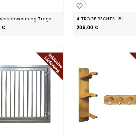
favorite_border
-Verschwendung Tröge
4 TRÖGE RECHTS, 18L...
 €
209,00 €