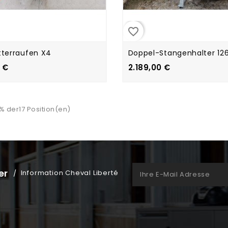
favorite_border
tterraufen X4
Doppel-Stangenhalter 126.
 €
2.189,00 €
-% der17 Position(en)
er
Information Cheval Liberté