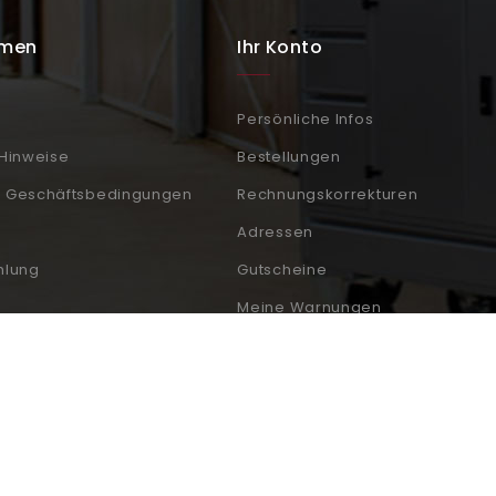
hmen
Ihr Konto
Persönliche Infos
 Hinweise
Bestellungen
e Geschäftsbedingungen
Rechnungskorrekturen
Adressen
hlung
Gutscheine
Meine Warnungen