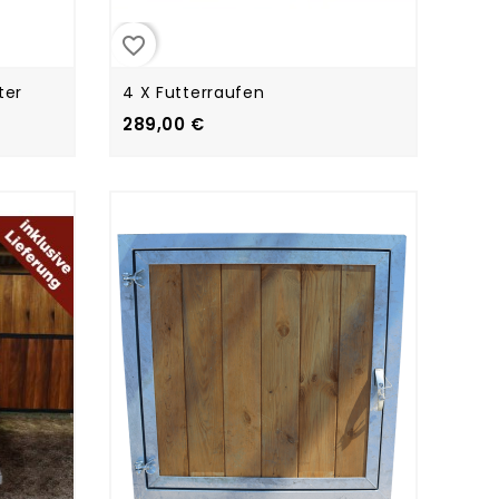
favorite_border
ter
4 X Futterraufen
289,00 €